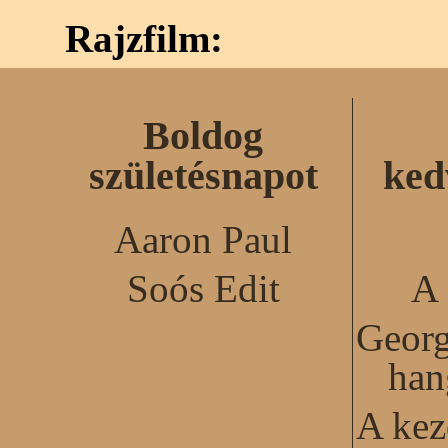
Rajzfilm:
Boldog
születésnapot
ked
Aaron Paul
Soós Edit
A 
Georg
han
A kez