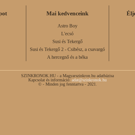
pot
Mai kedvenceink
Élj
Astro Boy
L'ecsó
Susi és Tekergő
Susi és Tekergő 2 - Csibész, a csavargó
A hercegnő és a béka
SZINKRONOK.HU - a Magyarszinkron.hu adatbázisa
Kapcsolat és információ:
adat@szinkronok.hu
© - Minden jog fenntartva - 2021.