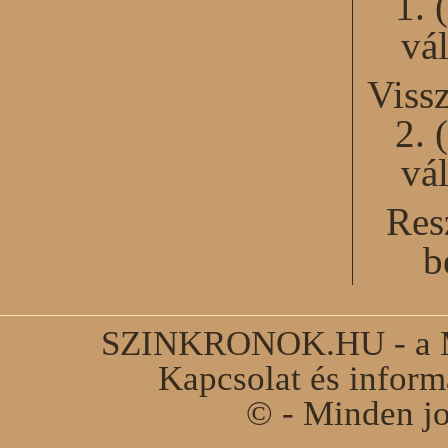
1. 
vál
Viss
2. 
vál
Res
b
SZINKRONOK.HU - a Ma
Kapcsolat és infor
© - Minden jo