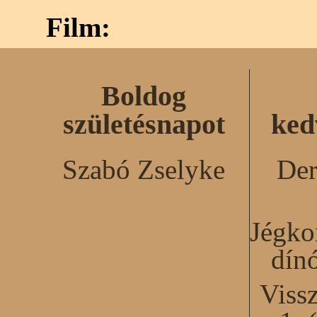
Film:
Boldog
születésnapot
ked
Szabó Zselyke
Der
Jégko
dín
Viss