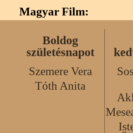
Magyar Film:
Boldog
születésnapot
ked
Szemere Vera
Sos
Tóth Anita
Akl
Mesea
Ist