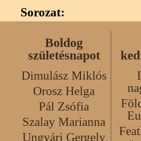
Sorozat:
Boldog
születésnapot
ked
Dimulász Miklós
na
Orosz Helga
Föl
Pál Zsófia
Eu
Szalay Marianna
Feat
Ungvári Gergely