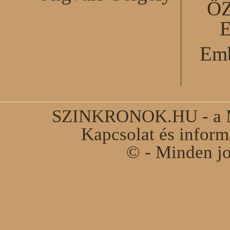
Ö
Emb
SZINKRONOK.HU - a Ma
Kapcsolat és infor
© - Minden jo