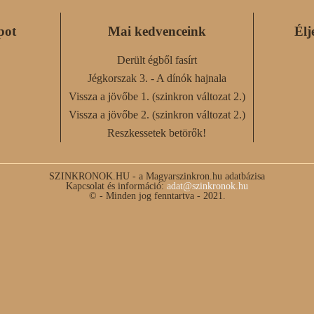
pot
Mai kedvenceink
Élj
Derült égből fasírt
Jégkorszak 3. - A dínók hajnala
Vissza a jövőbe 1. (szinkron változat 2.)
Vissza a jövőbe 2. (szinkron változat 2.)
Reszkessetek betörők!
SZINKRONOK.HU - a Magyarszinkron.hu adatbázisa
Kapcsolat és információ:
adat@szinkronok.hu
© - Minden jog fenntartva - 2021.