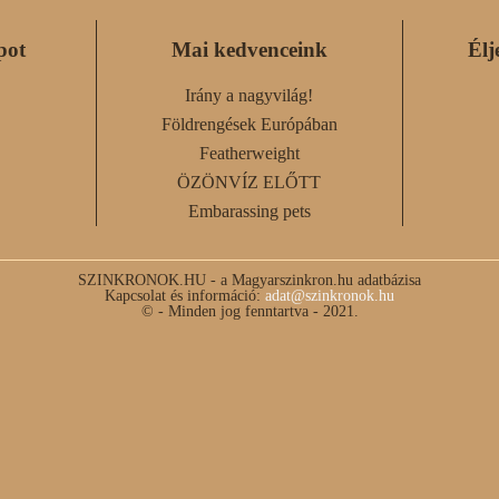
pot
Mai kedvenceink
Élj
Irány a nagyvilág!
Földrengések Európában
Featherweight
ÖZÖNVÍZ ELŐTT
Embarassing pets
SZINKRONOK.HU - a Magyarszinkron.hu adatbázisa
Kapcsolat és információ:
adat@szinkronok.hu
© - Minden jog fenntartva - 2021.