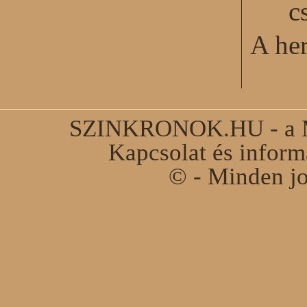
c
A he
SZINKRONOK.HU - a Ma
Kapcsolat és infor
© - Minden jo