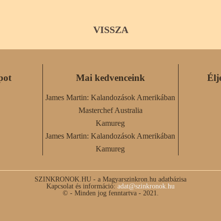
VISSZA
pot
Mai kedvenceink
Élj
James Martin: Kalandozások Amerikában
Masterchef Australia
Kamureg
James Martin: Kalandozások Amerikában
Kamureg
SZINKRONOK.HU - a Magyarszinkron.hu adatbázisa
Kapcsolat és információ:
adat@szinkronok.hu
© - Minden jog fenntartva - 2021.