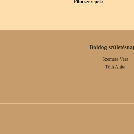
Film szerepek:
Boldog születésna
Szemere Vera
Tóth Anita