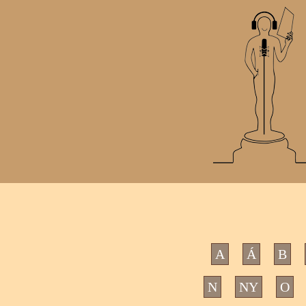
A
Á
B
N
NY
O