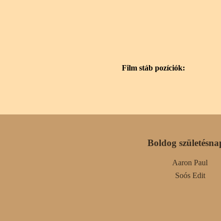
Film stáb pozíciók:
Boldog születésna
Aaron Paul
Soós Edit