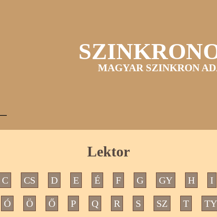
SZINKRON
MAGYAR SZINKRON AD
Lektor
C
CS
D
E
É
F
G
GY
H
I
Ó
Ö
Ő
P
Q
R
S
SZ
T
TY