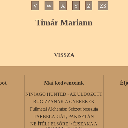
V
W
X
Y
Z
ZS
Timár Mariann
VISSZA
pot
Mai kedvenceink
Élj
NINJAGO HUNTED - AZ ÜLDÖZÖTT
BUGIZZANAK A GYEREKEK
Fullmetal Alchemist: Sebzett bosszúja
TARBELA-GÁT, PAKISZTÁN
NE ÍTÉLJ ELSŐRE! / ÉJSZAKA A