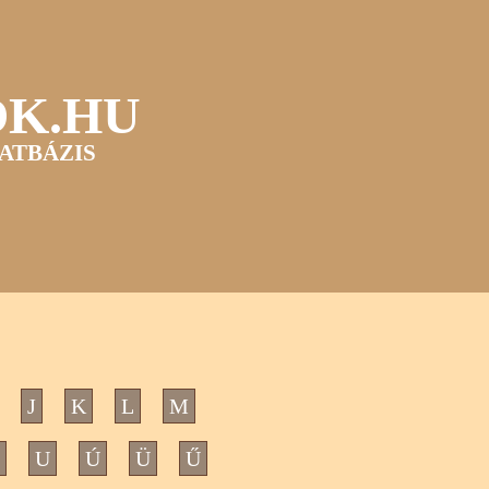
OK.HU
ATBÁZIS
J
K
L
M
U
Ú
Ü
Ű