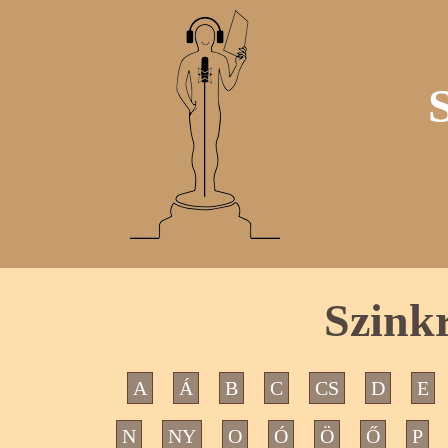
Szink
A
Á
B
C
CS
D
E
N
NY
O
Ó
Ö
Ő
P