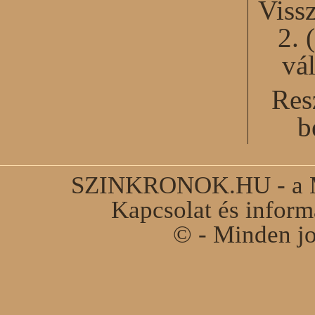
Viss
2. 
vál
Res
b
SZINKRONOK.HU - a Ma
Kapcsolat és infor
© - Minden jo