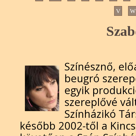
V
W
Szab
Színésznő, el
beugró szerepe
egyik produkc
szereplővé vá
Színházikó Társ
később 2002-től a Kincse