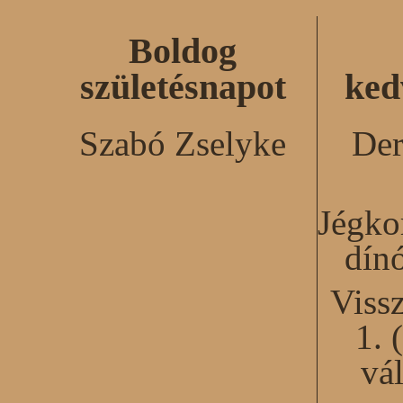
Boldog
születésnapot
ked
Szabó Zselyke
Der
Jégko
dín
Viss
1. 
vál