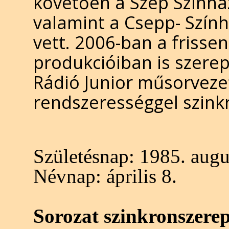
követően a Szép Színház
valamint a Csepp- Szính
vett. 2006-ban a frisse
produkcióiban is szere
Rádió Junior műsorveze
rendszerességgel szinkr
Születésnap:
1985. augu
Névnap:
április 8.
Sorozat szinkronszere