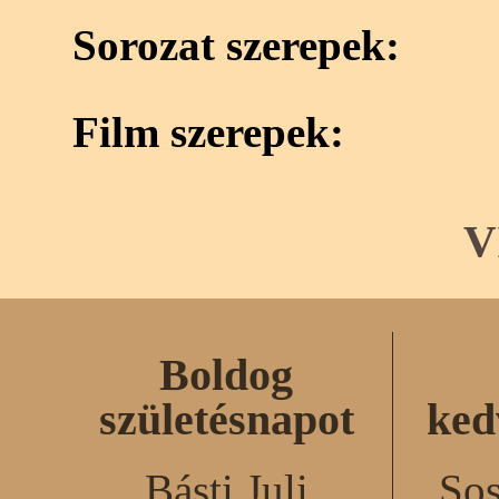
Sorozat szerepek:
Film szerepek:
V
Boldog
születésnapot
ked
Básti Juli
Sos