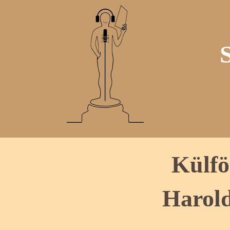
Külfö
Harold