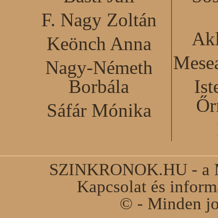
F. Nagy Zoltán
Akl
Keönch Anna
Mesea
Nagy-Németh
Borbála
Ist
Őr
Sáfár Mónika
SZINKRONOK.HU - a Ma
Kapcsolat és infor
© - Minden jo