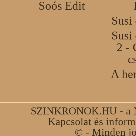
Soós Edit
Susi
Susi
2 - 
c
A he
SZINKRONOK.HU - a Ma
Kapcsolat és infor
© - Minden jo