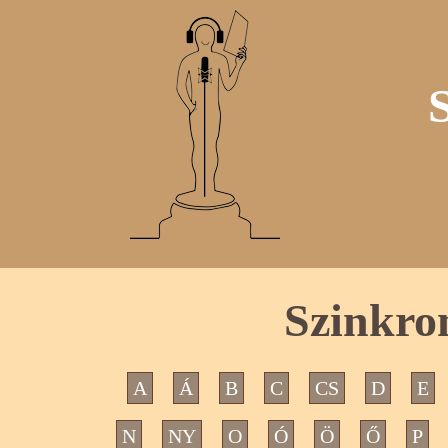
Szinkro
A
Á
B
C
CS
D
E
N
NY
O
Ó
Ö
Ő
P