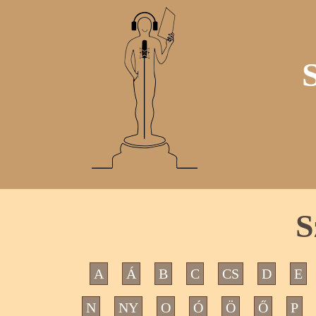
S
A
Á
B
C
CS
D
E
N
NY
O
Ó
Ö
Ő
P