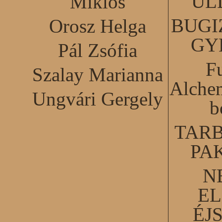
ÜL
Miklós
BUGI
Orosz Helga
GY
Pál Zsófia
F
Szalay Marianna
Alchem
Ungvári Gergely
b
TARB
PA
N
EL
ÉJ