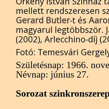
Örkény István Színház t
mellett rendszeresen sz
Gerard Butler
-t és
Aaro
magyarul legtöbbször. J
(2002), Arlecchino-díj (2
Fotó: Temesvári Gergel
Születésnap:
1966. nove
Névnap:
június 27.
Sorozat szinkronszere