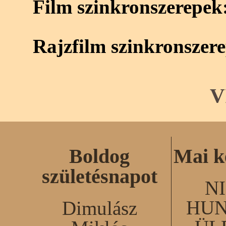
Film szinkronszerepek
Rajzfilm szinkronszer
V
Boldog
Mai k
születésnapot
N
HUN
Dimulász