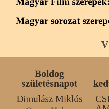
Magyar Film szerepek
Magyar sorozat szerep
V
Boldog
születésnapot
ked
Dimulász Miklós
CS
AM