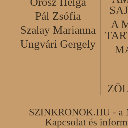
Orosz Helga
SA
Pál Zsófia
A 
Szalay Marianna
TA
Ungvári Gergely
M
ZÖ
SZINKRONOK.HU - a Ma
Kapcsolat és infor