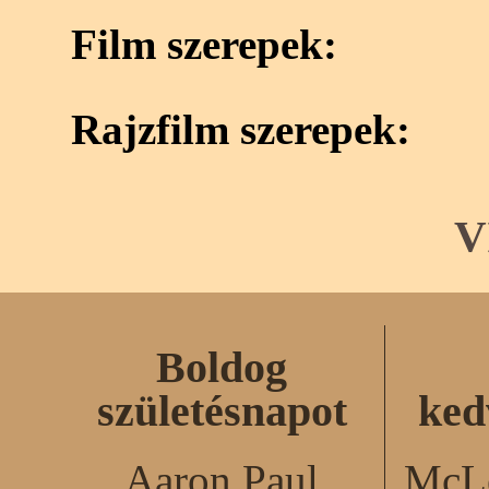
Film szerepek:
Rajzfilm szerepek:
V
Boldog
születésnapot
ked
Aaron Paul
McLe