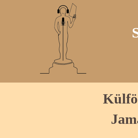
Külfö
Jam