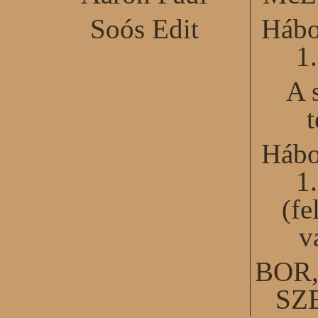
Soós Edit
Hábo
1
A 
Hábo
1
(fe
v
BOR
SZ