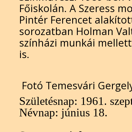
Főiskolán. A Szeress m
Pintér Ferencet alakíto
sorozatban Holman Valte
színházi munkái mellett
is.
Fotó Temesvári Gergel
Születésnap:
1961. szep
Névnap:
június 18.