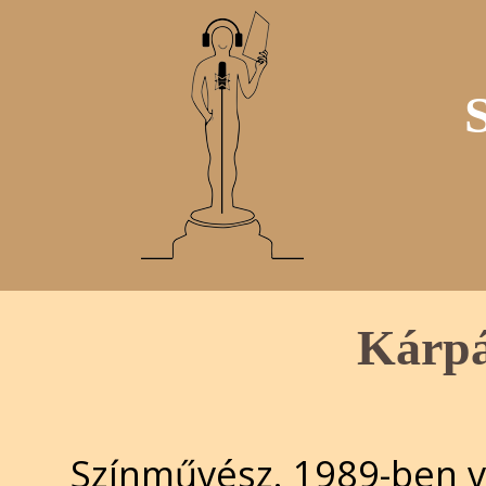
Kárpá
Színművész. 1989-ben v