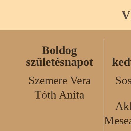
V
Boldog
születésnapot
ked
Szemere Vera
Sos
Tóth Anita
Akl
Mesea