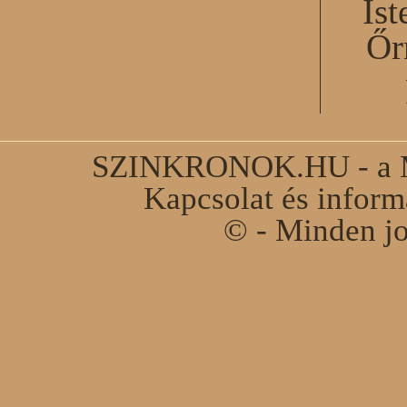
Ist
Őr
SZINKRONOK.HU - a Ma
Kapcsolat és infor
© - Minden jo