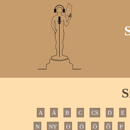
S
A
Á
B
C
CS
D
E
N
NY
O
Ó
Ö
Ő
P