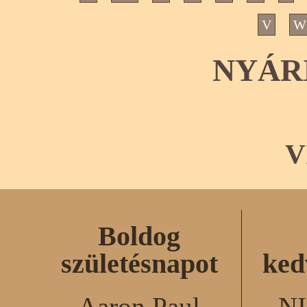
V
W
NYÁR
V
Boldog
születésnapot
ked
Aaron Paul
N