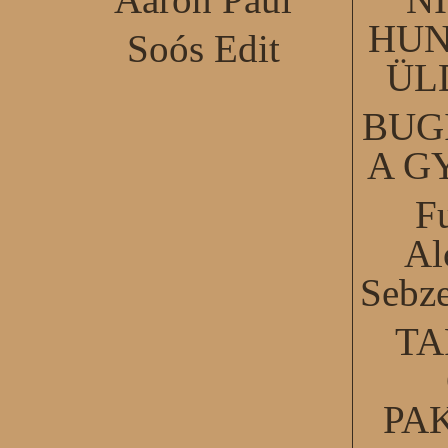
HUN
Soós Edit
ÜL
BUG
A G
F
Al
Sebze
TA
PA