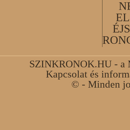
N
EL
ÉJ
RON
SZINKRONOK.HU - a Ma
Kapcsolat és infor
© - Minden jo