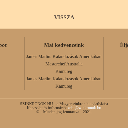
VISSZA
pot
Mai kedvenceink
Élj
James Martin: Kalandozások Amerikában
Masterchef Australia
Kamureg
James Martin: Kalandozások Amerikában
Kamureg
SZINKRONOK.HU - a Magyarszinkron.hu adatbázisa
Kapcsolat és információ:
adat@szinkronok.hu
© - Minden jog fenntartva - 2021.