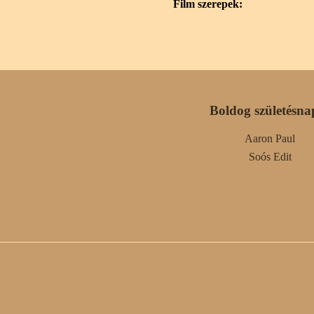
Film szerepek:
Boldog születésna
Aaron Paul
Soós Edit