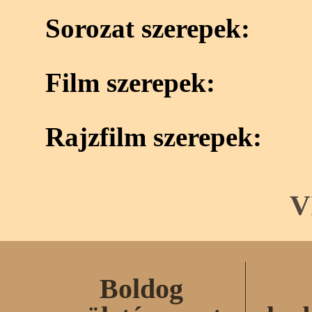
Sorozat szerepek:
Film szerepek:
Rajzfilm szerepek:
V
Boldog