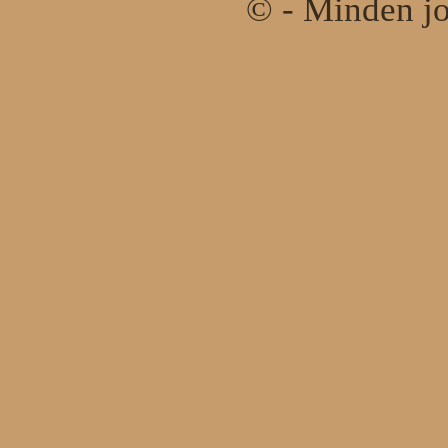
© - Minden jo