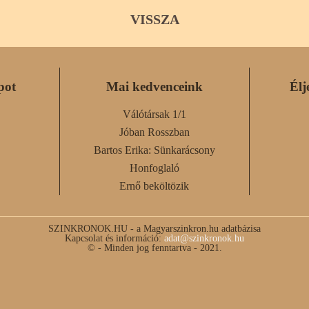
VISSZA
pot
Mai kedvenceink
Élj
Válótársak 1/1
Jóban Rosszban
Bartos Erika: Sünkarácsony
Honfoglaló
Ernő beköltözik
SZINKRONOK.HU - a Magyarszinkron.hu adatbázisa
Kapcsolat és információ:
adat@szinkronok.hu
© - Minden jog fenntartva - 2021.