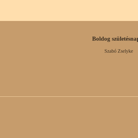
Boldog születésna
Szabó Zselyke