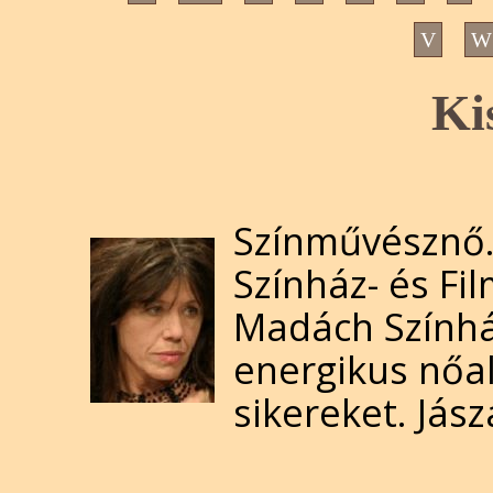
V
W
Ki
Színművésznő.
Színház- és Fi
Madách Színház 
energikus nőa
sikereket. Jász