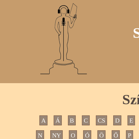
Sz
A
Á
B
C
CS
D
E
N
NY
O
Ó
Ö
Ő
P