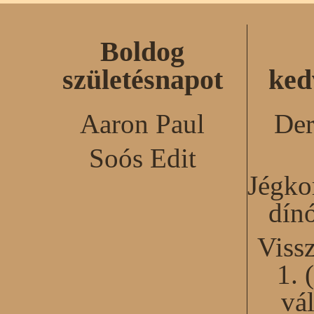
Boldog
születésnapot
ked
Aaron Paul
Der
Soós Edit
Jégko
dín
Viss
1. 
vál