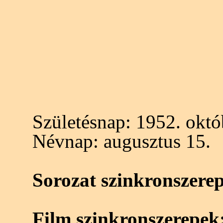
Születésnap:
1952. októ
Névnap:
augusztus 15.
Sorozat szinkronszere
Film szinkronszerepek