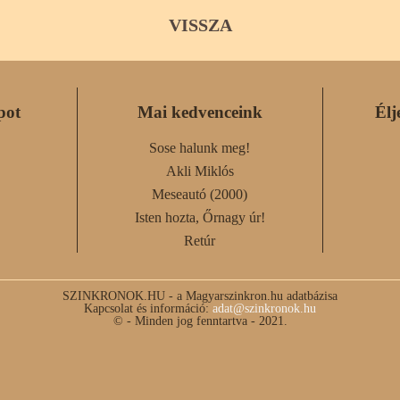
VISSZA
pot
Mai kedvenceink
Élj
Sose halunk meg!
Akli Miklós
Meseautó (2000)
Isten hozta, Őrnagy úr!
Retúr
SZINKRONOK.HU - a Magyarszinkron.hu adatbázisa
Kapcsolat és információ:
adat@szinkronok.hu
© - Minden jog fenntartva - 2021.