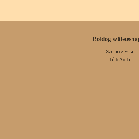
Boldog születésna
Szemere Vera
Tóth Anita