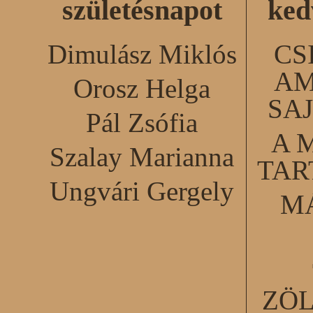
születésnapot
ked
Dimulász Miklós
CS
AM
Orosz Helga
SA
Pál Zsófia
A 
Szalay Marianna
TA
Ungvári Gergely
M
ZÖ