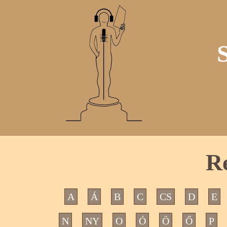
R
A
Á
B
C
CS
D
E
N
NY
O
Ó
Ö
Ő
P