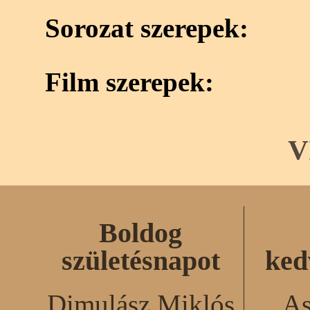
Sorozat szerepek:
Film szerepek:
V
Boldog
születésnapot
ked
Dimulász Miklós
As