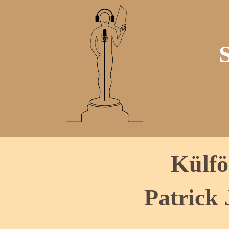
Külfö
Patrick