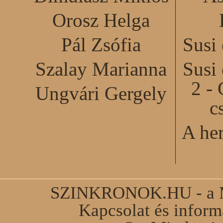
Orosz Helga
Pál Zsófia
Susi
Szalay Marianna
Susi
2 - 
Ungvári Gergely
c
A he
SZINKRONOK.HU - a Ma
Kapcsolat és infor