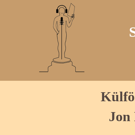
Külfö
Jon 