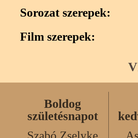
Sorozat szerepek:
Film szerepek:
V
Boldog
születésnapot
ked
Szabó Zselyke
As