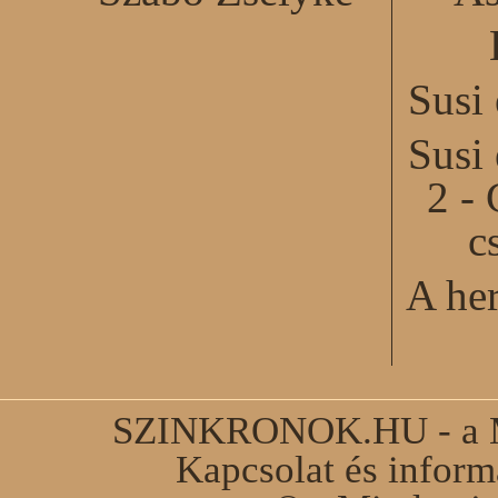
Susi
Susi
2 - 
c
A he
SZINKRONOK.HU - a Ma
Kapcsolat és infor