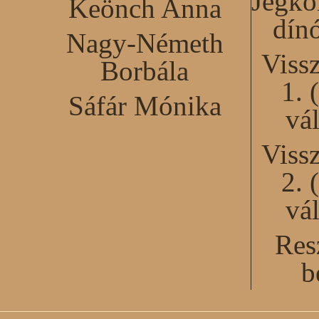
Jégko
Keönch Anna
dín
Nagy-Németh
Viss
Borbála
1. 
Sáfár Mónika
vál
Viss
2. 
vál
Res
b