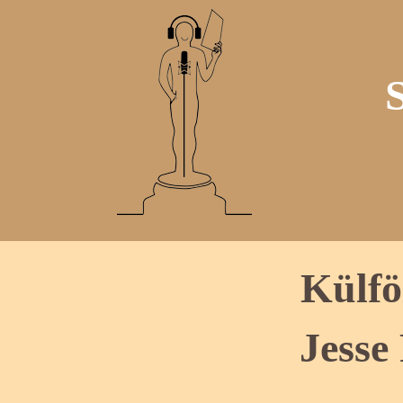
Külfö
Jesse