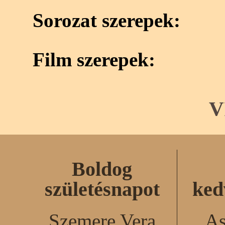
Sorozat szerepek:
Film szerepek:
V
Boldog
születésnapot
ked
Szemere Vera
As