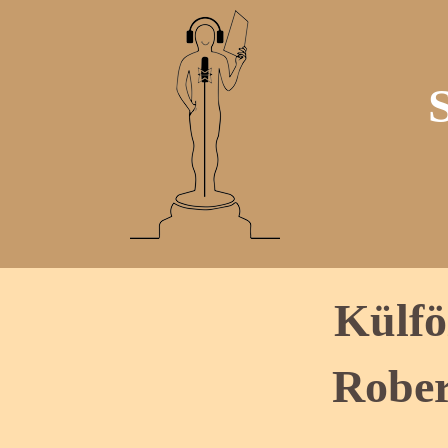
Külfö
Rober