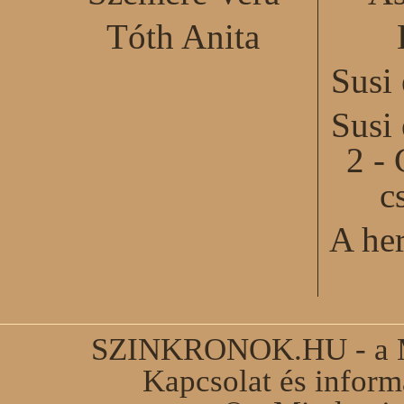
Tóth Anita
Susi
Susi
2 - 
c
A he
SZINKRONOK.HU - a Ma
Kapcsolat és infor