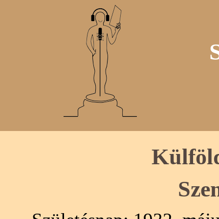
Külföl
Sze