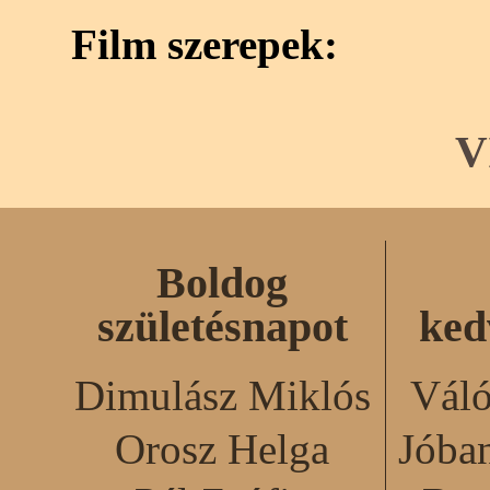
Film szerepek:
V
Boldog
születésnapot
ked
Dimulász Miklós
Váló
Orosz Helga
Jóba