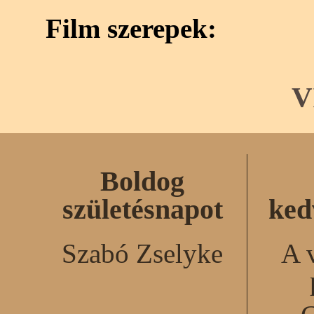
Film szerepek:
V
Boldog
születésnapot
ked
Szabó Zselyke
A 