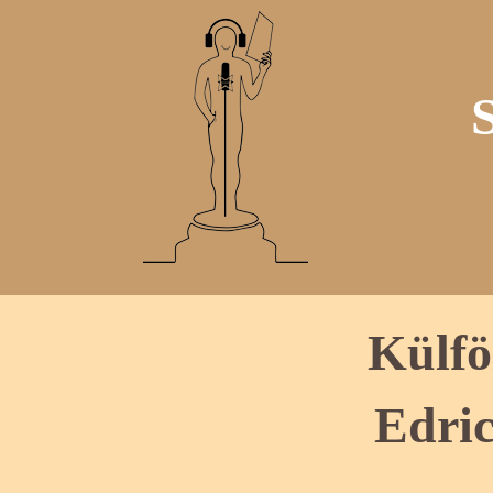
Külfö
Edri