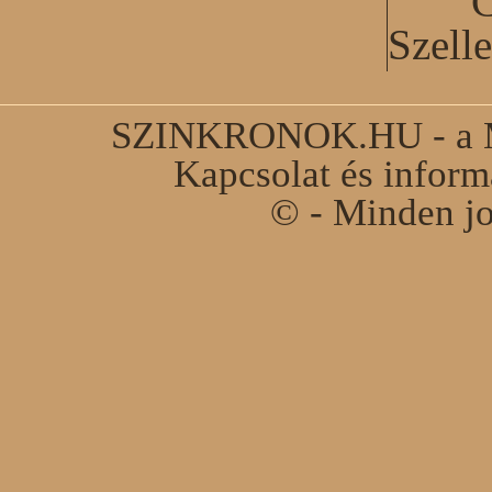
C
Szell
SZINKRONOK.HU - a Ma
Kapcsolat és infor
© - Minden jo