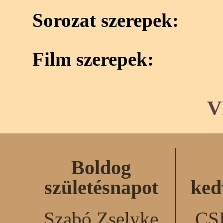
Sorozat szerepek:
Film szerepek:
V
Boldog
születésnapot
ked
Szabó Zselyke
CS