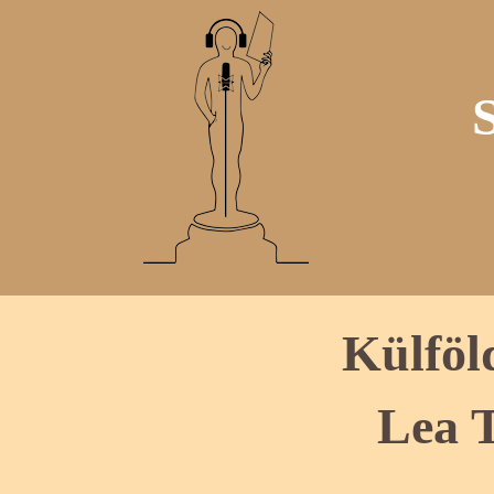
Külföl
Lea 