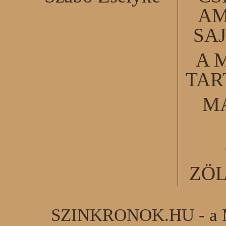
AM
SA
A 
TA
M
ZÖ
SZINKRONOK.HU - a Ma