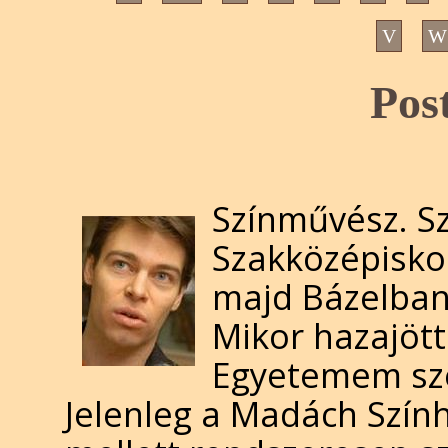
V
W
Pos
Színművész. S
Szakközépisko
majd Bázelban
Mikor hazajött
Egyetemem sze
Jelenleg a Madách Szính