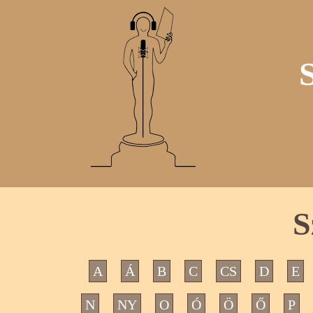
S
A
Á
B
C
CS
D
E
N
NY
O
Ó
Ö
Ő
P