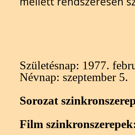
mellett rendszeresen sz
Születésnap:
1977. febru
Névnap:
szeptember 5.
Sorozat szinkronszere
Film szinkronszerepek