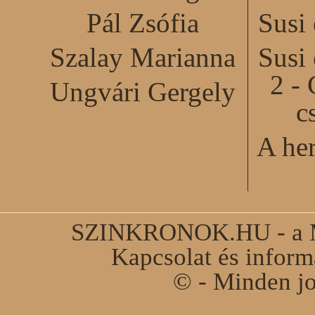
Pál Zsófia
Susi
Szalay Marianna
Susi
2 - 
Ungvári Gergely
c
A he
SZINKRONOK.HU - a Ma
Kapcsolat és infor
© - Minden jo