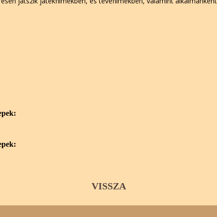
esen játszik játékfilmekben, és tévéfilmekben, valamint alkalmanként s
epek:
epek:
VISSZA