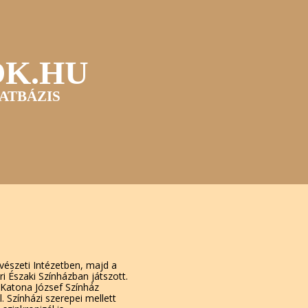
OK.HU
ATBÁZIS
vészeti Intézetben, majd a
i Északi Színházban játszott.
 Katona József Színház
.
Színházi szerepei mellett