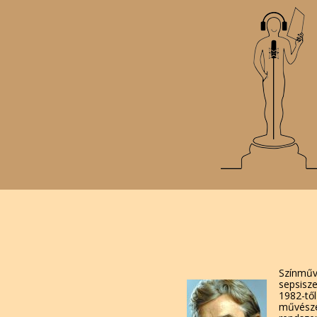
Színműv
sepsisze
1982-tő
művésze.