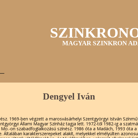
SZINKRON
MAGYAR SZINKRON AD
Dengyel Iván
ész. 1969-ben végzett a marosvásárhelyi Szentgyörgyi István Színmű
ntgyörgyi Állami Magyar Színház tagja lett. 1972-től 1982-ig a szatmár
l Mo.-on szabadfoglalkozású színész. 1986 óta a Madách, 1993 óta a
 Általában karakterszerepeket alakít, melyekkel elmélyülten azonosul