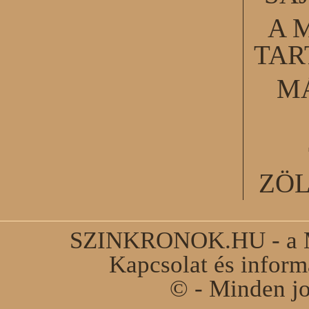
A 
TA
M
ZÖ
SZINKRONOK.HU - a Ma
Kapcsolat és infor
© - Minden jo