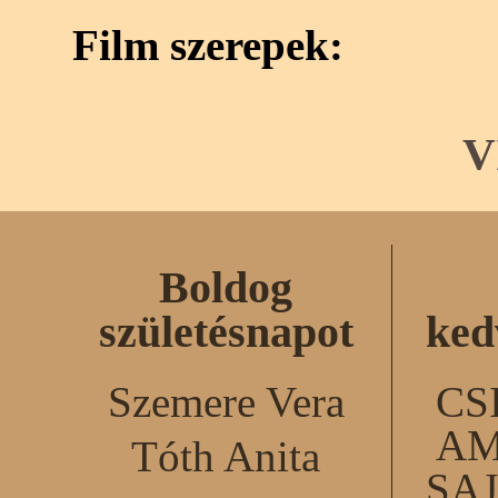
Film szerepek:
V
Boldog
születésnapot
ked
Szemere Vera
CS
AM
Tóth Anita
SA