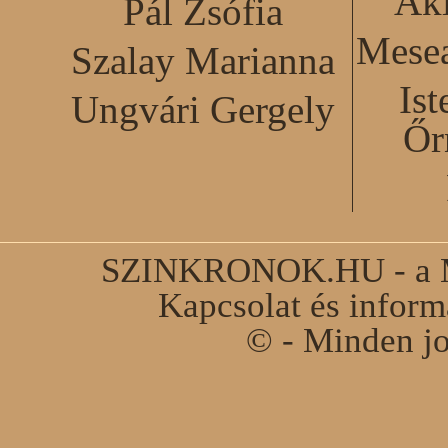
Akl
Pál Zsófia
Mesea
Szalay Marianna
Ist
Ungvári Gergely
Őr
SZINKRONOK.HU - a Ma
Kapcsolat és infor
© - Minden jo