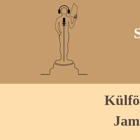
Külfö
Jam