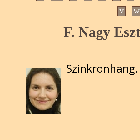
V
W
F. Nagy Eszt
Szinkronhang.