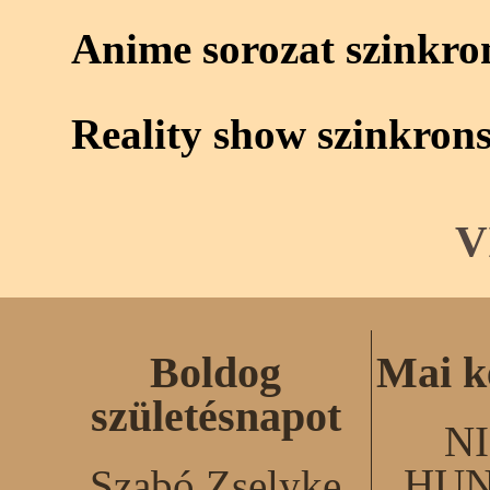
Anime sorozat szinkro
Reality show szinkron
V
Boldog
Mai k
születésnapot
N
HUN
Szabó Zselyke