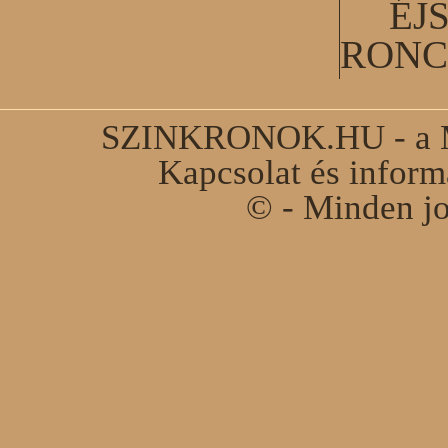
ÉJ
RONC
SZINKRONOK.HU - a Ma
Kapcsolat és infor
© - Minden jo