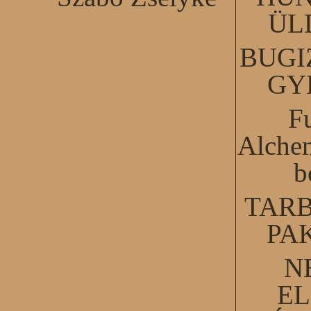
ÜL
BUGI
GY
F
Alchem
b
TARB
PA
N
EL