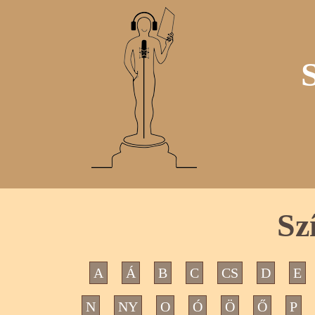
Sz
A
Á
B
C
CS
D
E
N
NY
O
Ó
Ö
Ő
P