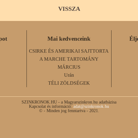
VISSZA
pot
Mai kedvenceink
Élj
CSIRKE ÉS AMERIKAI SAJTTORTA
A MARCHE TARTOMÁNY
MÁRCIUS
Urán
TÉLI ZÖLDSÉGEK
SZINKRONOK.HU - a Magyarszinkron.hu adatbázisa
Kapcsolat és információ:
adat@szinkronok.hu
© - Minden jog fenntartva - 2021.