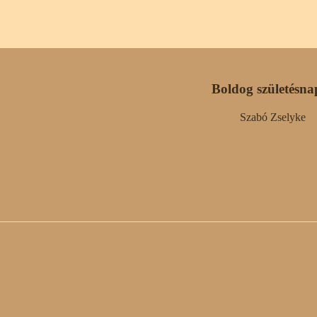
Boldog születésna
Szabó Zselyke