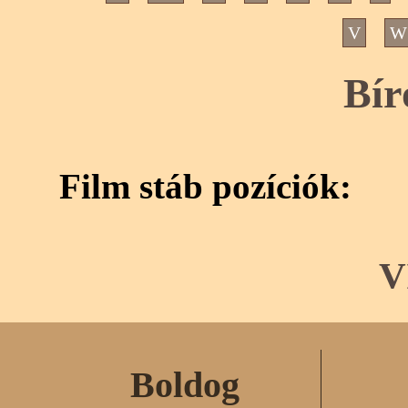
V
W
Bír
Film stáb pozíciók:
V
Boldog