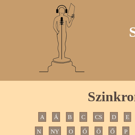
Szinkro
A
Á
B
C
CS
D
E
N
NY
O
Ó
Ö
Ő
P