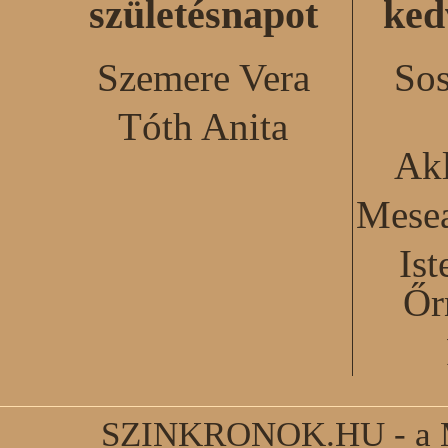
születésnapot
ked
Szemere Vera
Sos
Tóth Anita
Akl
Mesea
Ist
Őr
SZINKRONOK.HU - a Ma