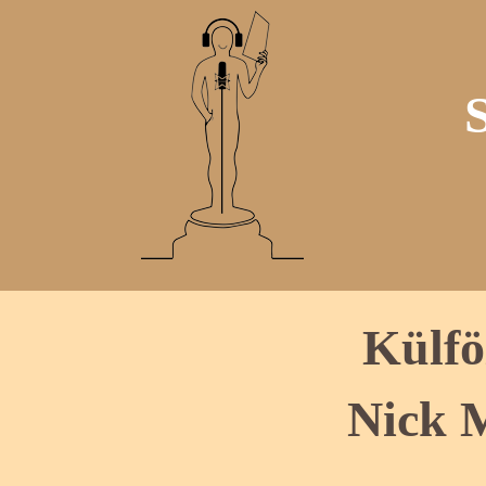
Külfö
Nick