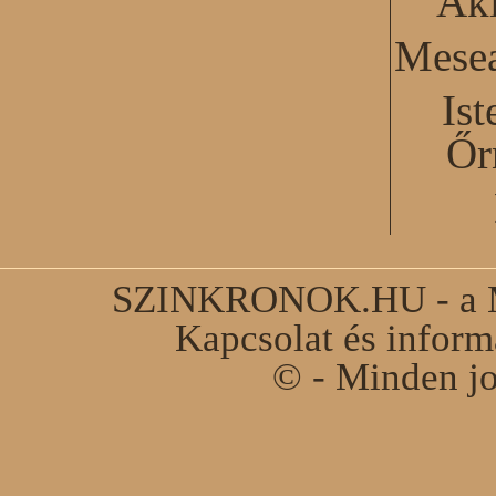
Akl
Mesea
Ist
Őr
SZINKRONOK.HU - a Ma
Kapcsolat és infor
© - Minden jo