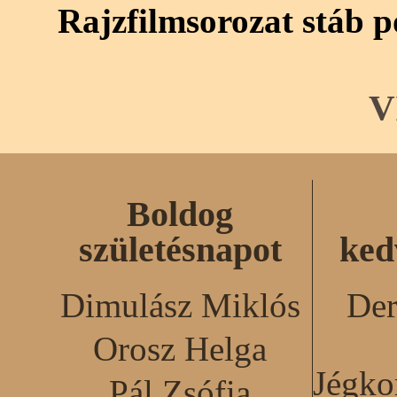
Rajzfilmsorozat stáb p
V
Boldog
születésnapot
ked
Dimulász Miklós
Der
Orosz Helga
Jégko
Pál Zsófia