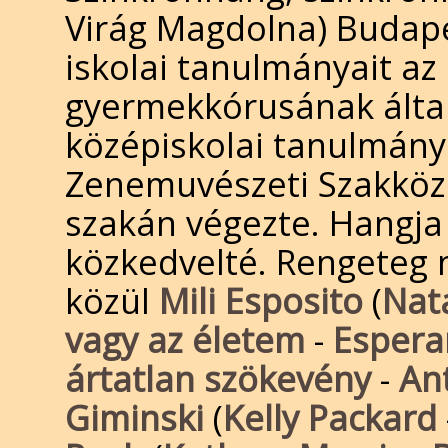
Virág Magdolna) Budape
iskolai tanulmányait a
gyermekkórusának által
középiskolai tanulmány
Zenemuvészeti Szakközé
szakán végezte. Hangja 
közkedvelté. Rengeteg 
közül
Mili Esposito
(
Nata
vagy az életem
-
Espera
ártatlan szökevény
-
An
Giminski
(
Kelly Packard