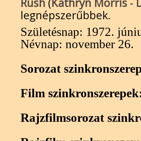
Rush
(
Kathryn Morris
-
legnépszerűbbek.
Születésnap:
1972. júniu
Névnap:
november 26.
Sorozat szinkronszere
Film szinkronszerepek
Rajzfilmsorozat szink