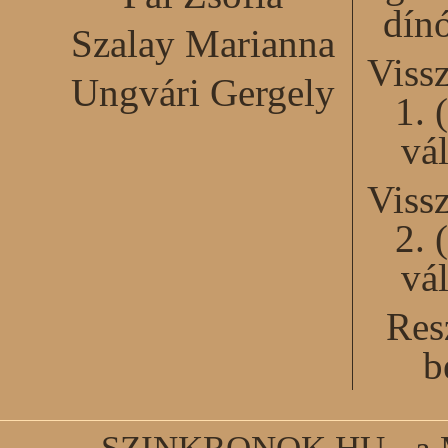
dín
Szalay Marianna
Viss
Ungvári Gergely
1. 
vál
Viss
2. 
vál
Res
b