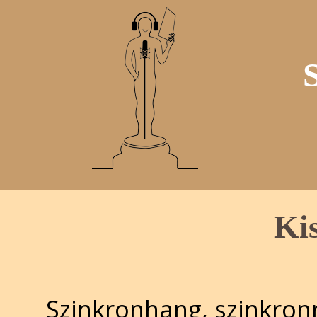
Ki
Szinkronhang, szinkronr