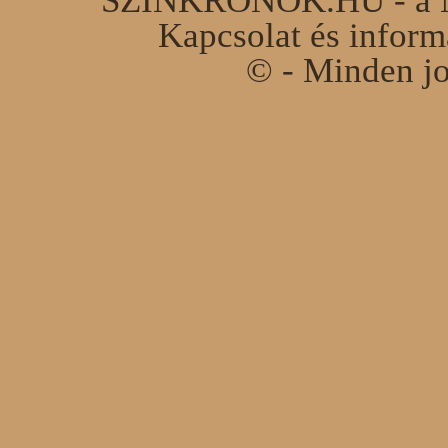
SZINKRONOK.HU - a Ma
Kapcsolat és infor
© - Minden jo