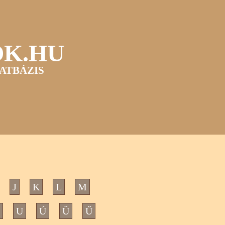
OK.HU
ATBÁZIS
J
K
L
M
U
Ú
Ü
Ű