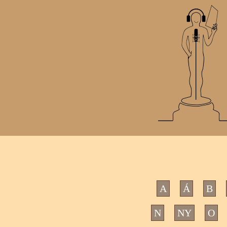
A
Á
B
N
NY
O