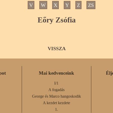
V
W
X
Y
Z
ZS
Eőry Zsófia
VISSZA
pot
Mai kedvenceink
Élj
I/1
A fogadás
George és Marco hangoskodik
A kezdet kezdete
1.