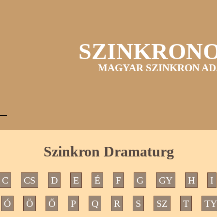
SZINKRON
MAGYAR SZINKRON AD
Szinkron Dramaturg
C
CS
D
E
É
F
G
GY
H
I
Ó
Ö
Ő
P
Q
R
S
SZ
T
TY