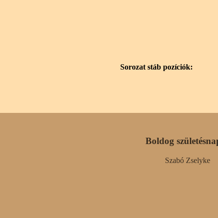
Sorozat stáb pozíciók:
Boldog születésna
Szabó Zselyke