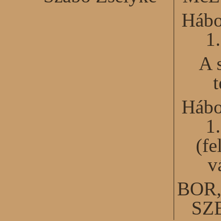
Hábo
1
A 
Hábo
1
(fe
v
BOR
SZ