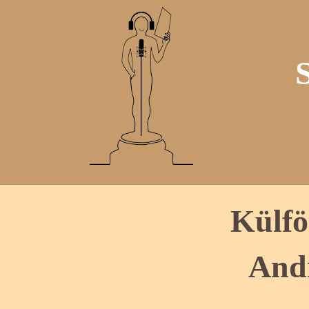
Külfö
And