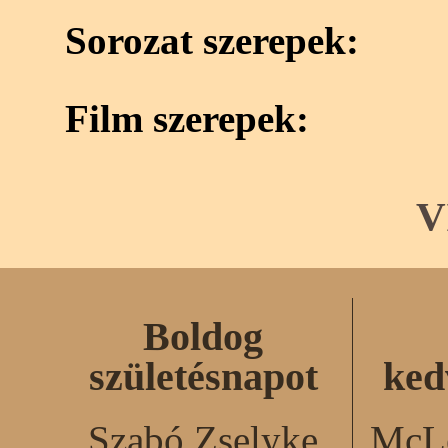
Sorozat szerepek:
Film szerepek:
V
Boldog
születésnapot
ked
Szabó Zselyke
McLe