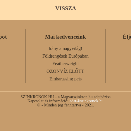
VISSZA
pot
Mai kedvenceink
Élj
Irány a nagyvilág!
Földrengések Európában
Featherweight
ÖZÖNVÍZ ELŐTT
Embarassing pets
SZINKRONOK.HU - a Magyarszinkron.hu adatbázisa
Kapcsolat és információ:
adat@szinkronok.hu
© - Minden jog fenntartva - 2021.