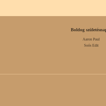
Boldog születésna
Aaron Paul
Soós Edit