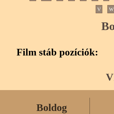
V
W
Bo
Film stáb pozíciók:
V
Boldog