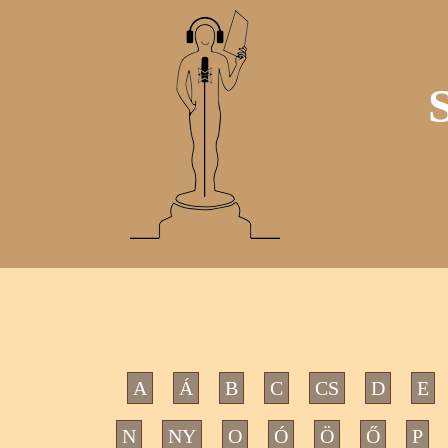
A
Á
B
C
CS
D
E
N
NY
O
Ó
Ö
Ő
P