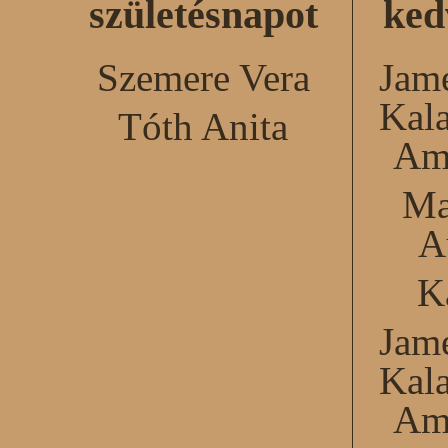
születésnapot
ked
Szemere Vera
Jame
Kal
Tóth Anita
Am
Ma
A
K
Jame
Kal
Am