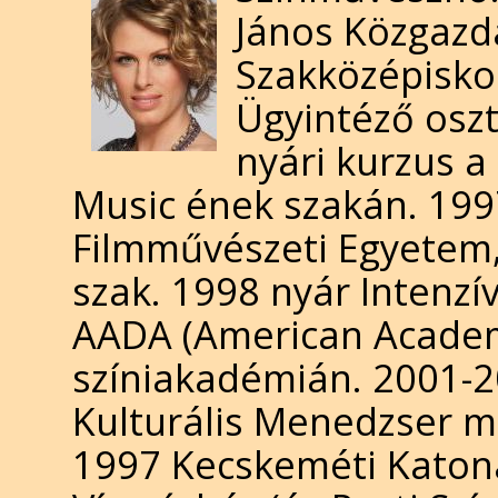
János Közgazd
Szakközépisko
Ügyintéző oszt
nyári kurzus a
Music ének szakán. 199
Filmművészeti Egyetem,
szak. 1998 nyár Intenzí
AADA (American Academ
színiakadémián. 2001-2
Kulturális Menedzser 
1997 Kecskeméti Katona