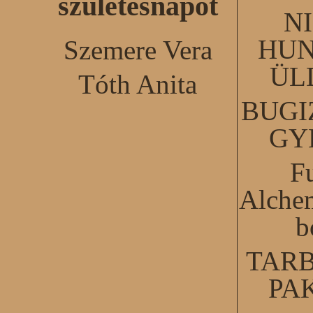
születésnapot
N
HUN
Szemere Vera
ÜL
Tóth Anita
BUGI
GY
F
Alchem
b
TARB
PA