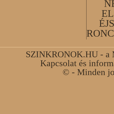
N
EL
ÉJ
RONC
SZINKRONOK.HU - a Ma
Kapcsolat és infor
© - Minden jo