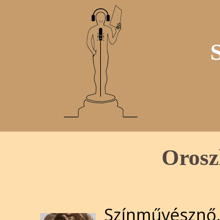
Orosz
Színművésznő.