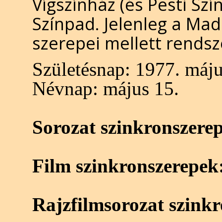
Vígszínház (és Pesti Sz
Színpad. Jelenleg a Mad
szerepei mellett rendsz
Születésnap:
1977. máju
Névnap:
május 15.
Sorozat szinkronszere
Film szinkronszerepek
Rajzfilmsorozat szink