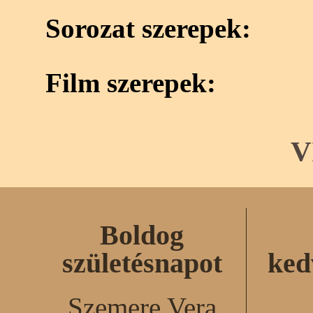
Sorozat szerepek:
Film szerepek:
V
Boldog
születésnapot
ked
Szemere Vera