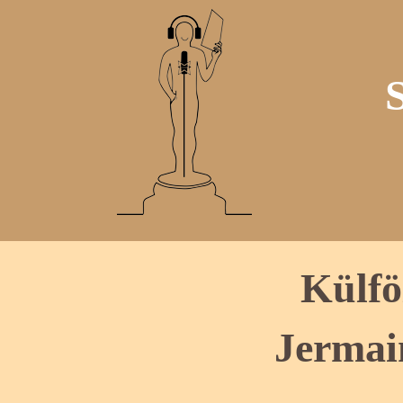
Külfö
Jermai