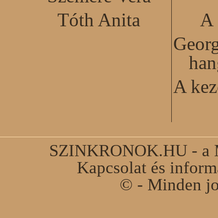
Tóth Anita
A 
Georg
han
A kez
SZINKRONOK.HU - a Ma
Kapcsolat és infor
© - Minden jo