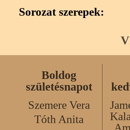
Sorozat szerepek:
V
Boldog
születésnapot
ked
Szemere Vera
Jame
Kal
Tóth Anita
Am