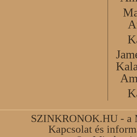
Ma
A
K
Jame
Kal
Am
K
SZINKRONOK.HU - a Ma
Kapcsolat és infor