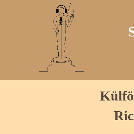
Külfö
Ric