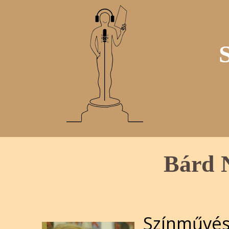
Bárd N
Színművés