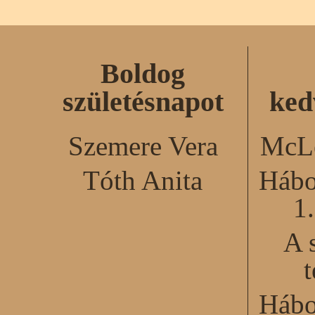
Boldog
születésnapot
ked
Szemere Vera
McLe
Tóth Anita
Hábo
1
A 
Hábo