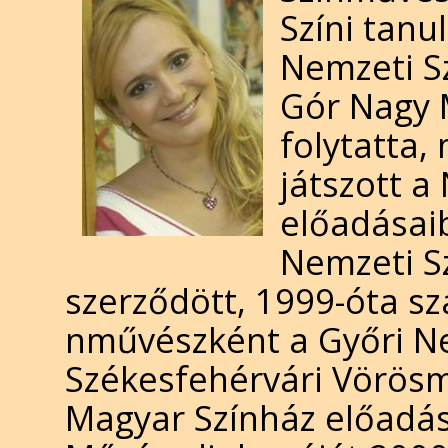
Szí­ni tan
Nemzeti S
Gór Nagy 
folytatta
játszott a
előadásaib
Nemzeti S
szerződött, 1999-óta sz
nművészként a Győri Ne
Székesfehérvári Vörösma
Magyar Színház előadása