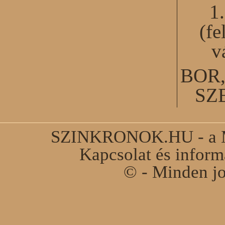
1
(fe
v
BOR
SZ
SZINKRONOK.HU - a Ma
Kapcsolat és infor
© - Minden jo