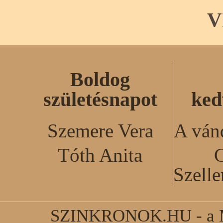
V
Boldog
születésnapot
ked
Szemere Vera
A ván
Tóth Anita
C
Szell
SZINKRONOK.HU - a Ma