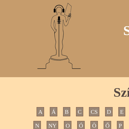
Sz
A
Á
B
C
CS
D
E
N
NY
O
Ó
Ö
Ő
P