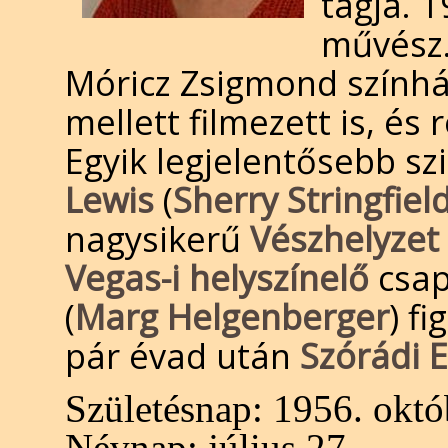
tagja. 
művész.
Móricz Zsigmond színház
mellett filmezett is, és
Egyik legjelentősebb s
Lewis
(
Sherry Stringfiel
nagysikerű
Vészhelyzet
Vegas-i helyszínelő
csap
(
Marg Helgenberger
) f
pár évad után
Szórádi E
Születésnap:
1956. októ
Névnap:
július 27.