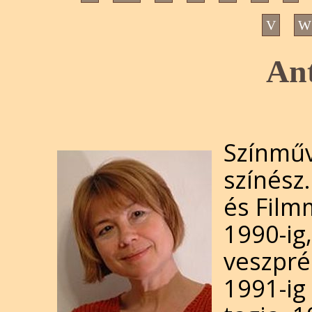
V
W
Ant
Színműv
színész
és Film
1990-ig,
veszpré
1991-ig